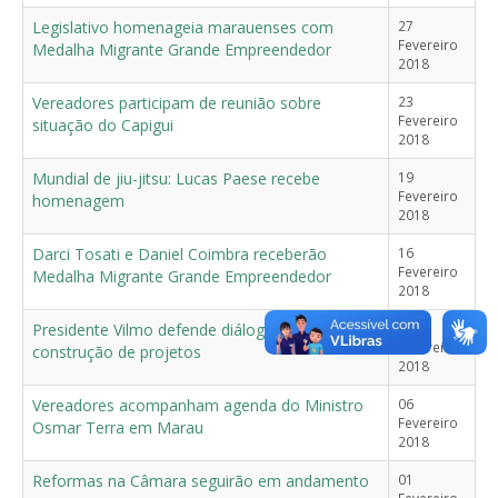
Legislativo homenageia marauenses com
27
Fevereiro
Medalha Migrante Grande Empreendedor
2018
Vereadores participam de reunião sobre
23
Fevereiro
situação do Capigui
2018
Mundial de jiu-jitsu: Lucas Paese recebe
19
Fevereiro
homenagem
2018
Darci Tosati e Daniel Coimbra receberão
16
Fevereiro
Medalha Migrante Grande Empreendedor
2018
Presidente Vilmo defende diálogo na
06
Fevereiro
construção de projetos
2018
Vereadores acompanham agenda do Ministro
06
Fevereiro
Osmar Terra em Marau
2018
Reformas na Câmara seguirão em andamento
01
Fevereiro