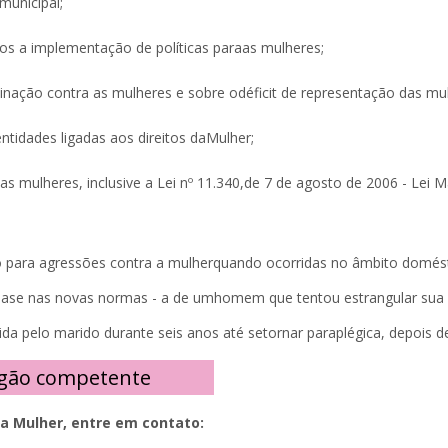
municipal;
os a implementação de políticas paraas mulheres;
inação contra as mulheres e sobre odéficit de representação das mulh
tidades ligadas aos direitos daMulher;
s das mulheres, inclusive a Lei nº 11.340,de 7 de agosto de 2006 - Le
 para agressões contra a mulherquando ocorridas no âmbito doméstico
ase nas novas normas - a de umhomem que tentou estrangular sua mu
 pelo marido durante seis anos até setornar paraplégica, depois d
rgão competente
 a Mulher, entre em contato: