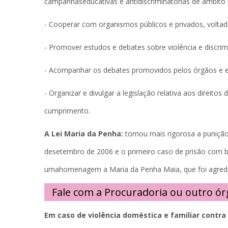
campanhaseducativas e antidiscriminatórias de âmbito 
- Cooperar com organismos públicos e privados, voltad
- Promover estudos e debates sobre violência e discrim
- Acompanhar os debates promovidos pelos órgãos e en
- Organizar e divulgar a legislação relativa aos direito
cumprimento.
A Lei Maria da Penha:
tornou mais rigorosa a punição
desetembro de 2006 e o primeiro caso de prisão com b
umahomenagem a Maria da Penha Maia, que foi agredida
Fale com a Procuradoria ou outro ó
Em caso de violência doméstica e familiar contra